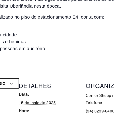
isita Uberlândia nesta época.
lizado no piso do estacionamento E4, conta com:
a cidade
os e bebidas
pessoas em auditório
DETALHES
ORGANI
RIO
Data:
Center Shoppi
15 de maio de 2025
Telefone
Hora:
(34) 3239-840