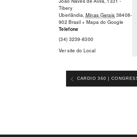
João Naves de Ávila, 1331 -
Tibery
Uberlândia
,
Minas Gerais
38408-
902
Brasil
+ Mapa do Google
Telefone
(34) 3239-8300
Ver site do Local
CARDIO 360 | CONGRES