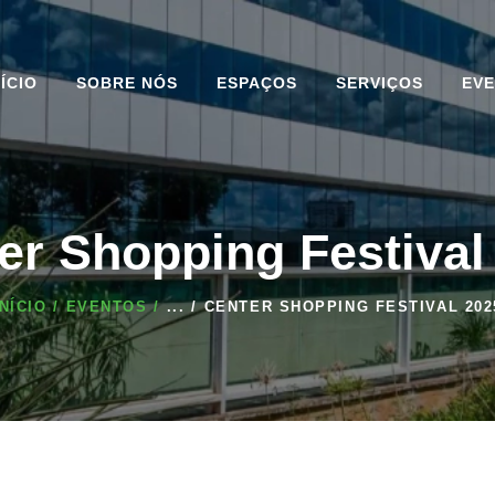
INÍCIO
SOBRE NÓS
NÍCIO
SOBRE NÓS
ESPAÇOS
SERVIÇOS
EV
ESPAÇOS
SERVIÇOS
EVENTOS
er Shopping Festival
BLOG DO CENTER
INÍCIO
EVENTOS
...
CENTER SHOPPING FESTIVAL 202
CONVENTION
COMPLEXO
CONTATO