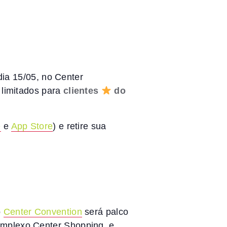
dia 15/05, no Center
 limitados para
clientes
do
e
e
App Store
) e retire sua
o
Center Convention
será palco
omplexo Center Shopping, e