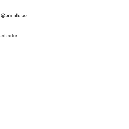
o@brmalls.co
ganizador