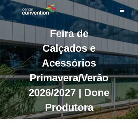
Feira de
Calçados e
INÍCIO
Acessórios
SOBRE NÓS
ESPAÇOS
Primavera/Verão
SERVIÇOS
EVENTOS
2026/2027 | Done
BLOG DO CENTER
Produtora
CONVENTION
COMPLEXO
CONTATO