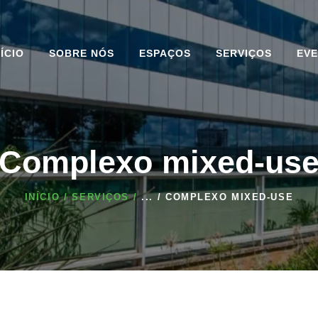
INÍCIO
SOBRE NÓS
NÍCIO
SOBRE NÓS
ESPAÇOS
SERVIÇOS
EV
ESPAÇOS
SERVIÇOS
EVENTOS
Complexo mixed-us
BLOG DO CENTER
INÍCIO
SERVIÇOS
...
COMPLEXO MIXED-USE
CONVENTION
COMPLEXO
CONTATO