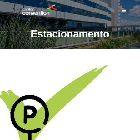
Estacionamento
INÍCIO
SOBRE NÓS
ESPAÇOS
SERVIÇOS
EVENTOS
BLOG DO CENTER
CONVENTION
COMPLEXO
CONTATO