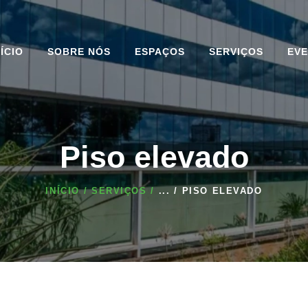
INÍCIO
SOBRE NÓS
NÍCIO
SOBRE NÓS
ESPAÇOS
SERVIÇOS
EV
ESPAÇOS
SERVIÇOS
EVENTOS
Piso elevado
BLOG DO CENTER
INÍCIO
SERVIÇOS
...
PISO ELEVADO
CONVENTION
COMPLEXO
CONTATO