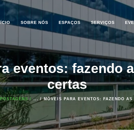
INÍCIO
SOBRE NÓS
NÍCIO
SOBRE NÓS
ESPAÇOS
SERVIÇOS
EV
ESPAÇOS
SERVIÇOS
EVENTOS
a eventos: fazendo 
BLOG DO CENTER
certas
CONVENTION
 POSTAGENS
...
MÓVEIS PARA EVENTOS: FAZENDO AS
COMPLEXO
CONTATO