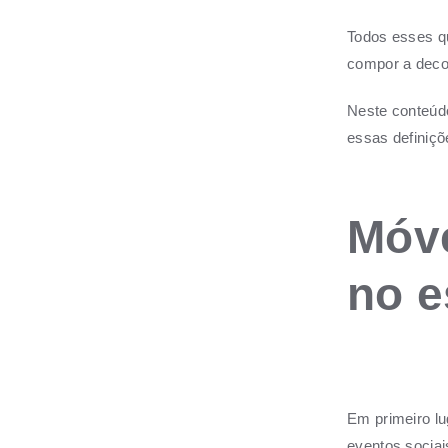
Todos esses qu
compor a decor
Neste conteúdo
essas definiçõe
Móve
no e
Em primeiro lug
eventos sociai