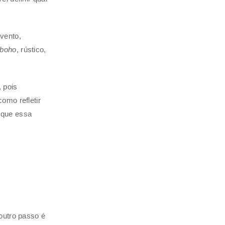
vento,
boho
, rústico,
 pois
omo refletir
 que essa
 outro passo é