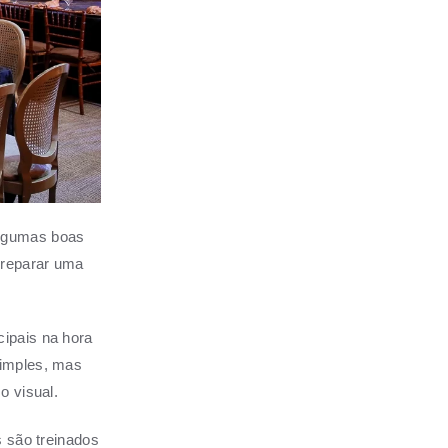
algumas boas
preparar uma
cipais na hora
simples, mas
o visual.
s são treinados