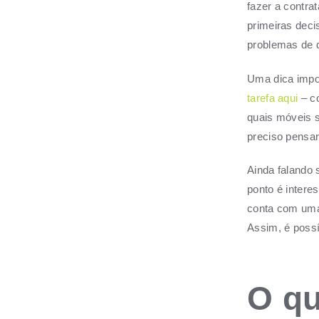
fazer a contr
primeiras deci
problemas de d
Uma dica impor
tarefa aqui
– co
quais móveis s
preciso pensar
Ainda falando 
ponto é intere
conta com uma
Assim, é possí
O qu