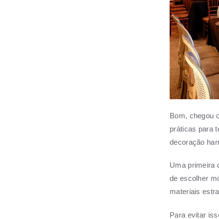
Bom, chegou o
práticas para 
decoração har
Uma primeira o
de escolher mó
materiais estr
Para evitar is