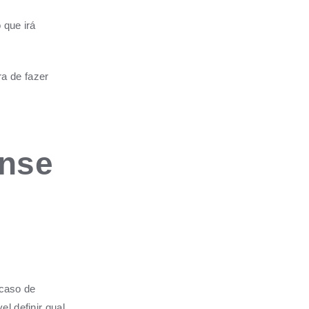
 que irá
a de fazer
ense
 caso de
l definir qual