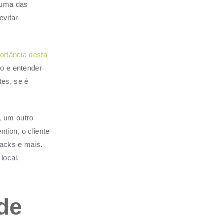
 uma das
evitar
ortância desta
o e entender
tes, se é
, um outro
tion, o cliente
acks e mais.
local.
de