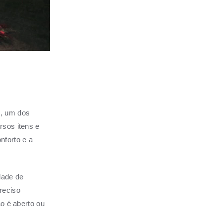
l, um dos
rsos itens e
nforto e a
dade de
reciso
ão é aberto ou