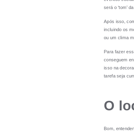
será o ‘tom’ d
Após isso, com
incluindo os m
ou um clima ma
Para fazer ess
conseguem ente
isso na decora
tarefa seja cu
O lo
Bom, entendend