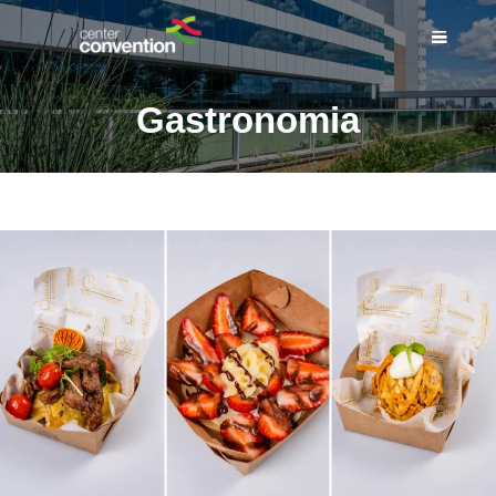
Gastronomia
INÍCIO
SOBRE NÓS
ESPAÇOS
SERVIÇOS
EVENTOS
BLOG DO CENTER
CONVENTION
COMPLEXO
CONTATO