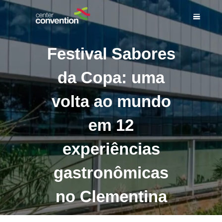
Festival Sabores
da Copa: uma
INÍCIO
volta ao mundo
SOBRE NÓS
ESPAÇOS
em 12
SERVIÇOS
EVENTOS
experiências
BLOG DO CENTER
gastronômicas
CONVENTION
COMPLEXO
no Clementina
CONTATO