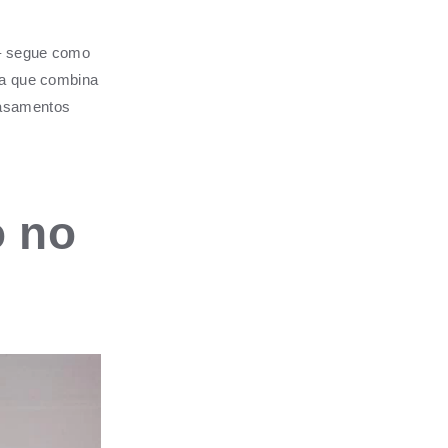
 – segue como
ca que combina
casamentos
o no