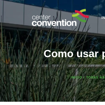
I
Como usar p
INÍCIO
TODAS AS