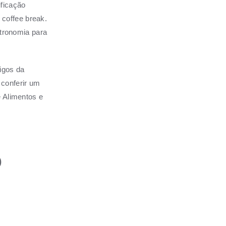
ificação
coffee break.
stronomia para
igos da
 conferir um
e Alimentos e
o