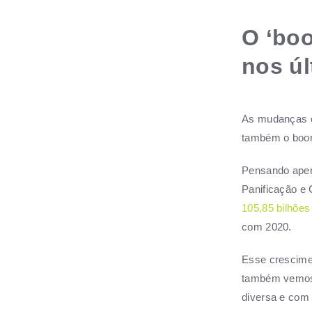
O ‘bo
nos ú
As mudanças e
também o boom
Pensando ape
Panificação e 
105,85 bilhões
com 2020
.
Esse crescimen
também vemos 
diversa e com 