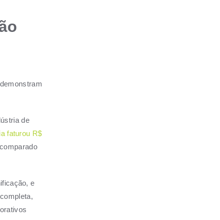
ção
o demonstram
ústria de
ia faturou R$
 comparado
ificação, e
 completa,
orativos