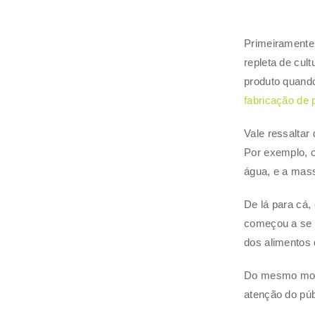
Primeiramente,
repleta de cul
produto quando
fabricação de 
Vale ressaltar
Por exemplo, 
água, e a mas
De lá para cá,
começou a se 
dos alimentos 
Do mesmo modo
atenção do púb