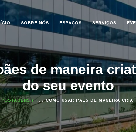
NÍCIO
SOBRE NÓS
ESPAÇOS
SERVIÇOS
EV
ães de maneira cria
INÍCIO
do seu evento
SOBRE NÓS
ESPAÇOS
 POSTAGENS
...
COMO USAR PÃES DE MANEIRA CRIATI
SERVIÇOS
EVENTOS