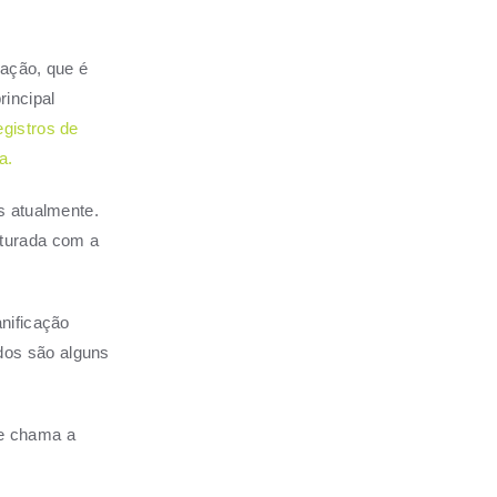
cação, que é
rincipal
egistros
de
a.
s atualmente.
sturada com a
nificação
dos são alguns
ue chama a