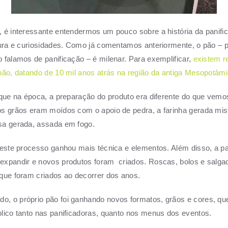
 é interessante entendermos um pouco sobre a história da panifi
tura e curiosidades. Como já comentamos anteriormente, o pão – p
 falamos de panificação – é milenar. Para exemplificar,
existem r
pão, datando de 10 mil anos atrás na região da antiga Mesopotâmi
 que na época, a preparação do produto era diferente do que vemo
os grãos eram moídos com o apoio de pedra, a farinha gerada mi
sa gerada, assada em fogo.
 este processo ganhou mais técnica e elementos. Além disso, a pa
expandir e novos produtos foram criados.
Roscas, bolos e salga
que foram criados ao decorrer dos anos.
, o próprio pão foi ganhando novos formatos, grãos e cores, q
lico tanto nas panificadoras, quanto nos menus dos eventos.